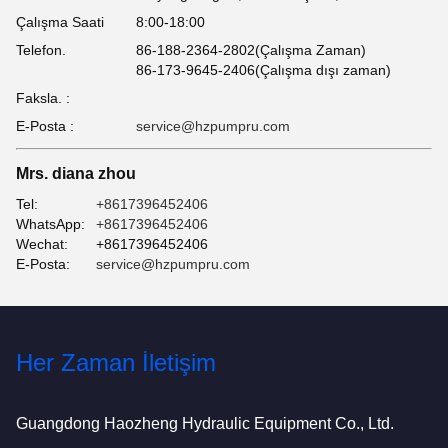
Çalışma Saati
8:00-18:00
Telefon.
86-188-2364-2802(Çalışma Zaman)
86-173-9645-2406(Çalışma dışı zaman)
Faksla. :
E-Posta :
service@hzpumpru.com
Mrs. diana zhou
Tel:
+8617396452406
WhatsApp:
+8617396452406
Wechat:
+8617396452406
E-Posta:
service@hzpumpru.com
Her Zaman İletişim
Guangdong Haozheng Hydraulic Equipment Co., Ltd.