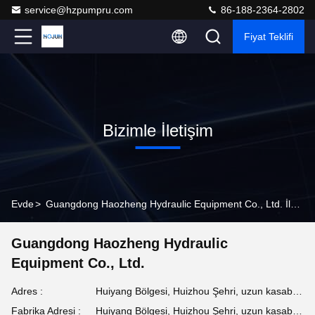
service@hzpumpru.com
86-188-2364-2802
Fiyat Teklifi
Bizimle İletişim
Evde
>
Guangdong Haozheng Hydraulic Equipment Co., Ltd. İletişim Bilgileri
Guangdong Haozheng Hydraulic
Equipment Co., Ltd.
Adres :
Huiyang Bölgesi, Huizhou Şehri, uzun kasaba kraliçe köyü Queen altı yolu 142 numaralı fabrika
Fabrika Adresi :
Huiyang Bölgesi, Huizhou Şehri, uzun kasaba kraliçe köyü Queen altı yolu 142 numaralı fabrika