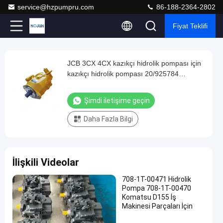
service@hzpumpru.com
86-188-2364-2802
Fiyat Teklifi
Play
JCB 3CX 4CX kazıkçı hidrolik pompası için
JCB
Video
kazıkçı hidrolik pompası 20/925784
3CX
332/G5722 20/925353 20/602100
4CX
20925784
Şimdi iletişime geçin
kazıkçı
Daha Fazla Bilgi
hidrolik
pompası
için
İlişkili Videolar
kazıkçı
hidrolik
708-1T-00471 Hidrolik
Pompa 708-1T-00470
pompası
Komatsu D155 İş
20/925784
Makinesi Parçaları İçin
332/G5722