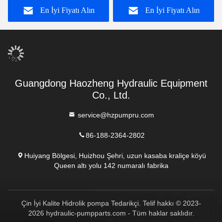
En İyi Fiyatı Alın
En İyi Fiyatı Alın
catpumperpillar Vane
Pump
Guangdong Haozheng Hydraulic Equipment
Co., Ltd.
service@hzpumpru.com
86-188-2364-2802
Huiyang Bölgesi, Huizhou Şehri, uzun kasaba kraliçe köyü
Queen altı yolu 142 numaralı fabrika
Çin İyi Kalite Hidrolik pompa Tedarikçi. Telif hakkı © 2023-
2026 hydraulic-pumpparts.com - Tüm haklar saklıdır.