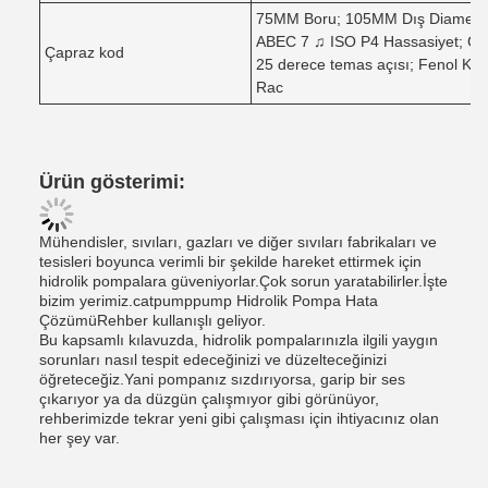
75MM Boru; 105MM Dış Diametres
ABEC 7 ♫ ISO P4 Hassasiyet; Çel
Çapraz kod
25 derece temas açısı; Fenol Ka
Rac
Ürün gösterimi:
Mühendisler, sıvıları, gazları ve diğer sıvıları fabrikaları ve
tesisleri boyunca verimli bir şekilde hareket ettirmek için
hidrolik pompalara güveniyorlar.Çok sorun yaratabilirler.İşte
bizim yerimiz.
catpumppump Hidrolik Pompa Hata
Çözümü
Rehber kullanışlı geliyor.
Bu kapsamlı kılavuzda, hidrolik pompalarınızla ilgili yaygın
sorunları nasıl tespit edeceğinizi ve düzelteceğinizi
öğreteceğiz.Yani pompanız sızdırıyorsa, garip bir ses
çıkarıyor ya da düzgün çalışmıyor gibi görünüyor,
rehberimizde tekrar yeni gibi çalışması için ihtiyacınız olan
her şey var.