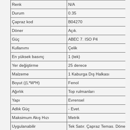
Renk
N/A
Durum
0.35
Çapraz kod
B04270
Döner
Açık.
Güç
ABEC 7. ISO P4
Kullanımı
Çelik
En yüksek basınç
1 (tek)
Yer değiştirme
25 derece
Malzeme
1 Kaburga Dış Halkası
Boyut ((L*W*H)
Fenol
Ağırlık
Top rulmanları
Yapı
Evrensel
Adlık Güç
- Evet.
Maksimum Akış Hızı
Metrik
Uygulanabilir
Tek Satır. Çapraz Temas. Döner 