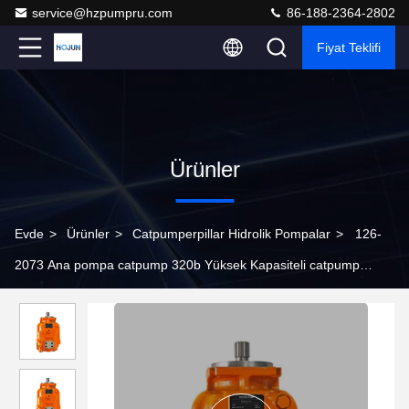
service@hzpumpru.com
86-188-2364-2802
Fiyat Teklifi
Ürünler
Evde
>
Ürünler
>
Catpumperpillar Hidrolik Pompalar
>
126-
2073 Ana pompa catpump 320b Yüksek Kapasiteli catpump
Hidrolik pompa