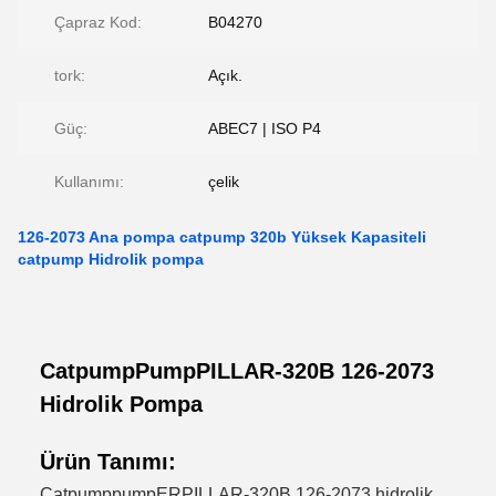
Çapraz Kod:
B04270
tork:
Açık.
Güç:
ABEC7 | ISO P4
Kullanımı:
çelik
126-2073 Ana pompa catpump 320b Yüksek Kapasiteli
catpump Hidrolik pompa
CatpumpPumpPILLAR-320B 126-2073
Hidrolik Pompa
Ürün Tanımı:
CatpumppumpERPILLAR-320B 126-2073 hidrolik