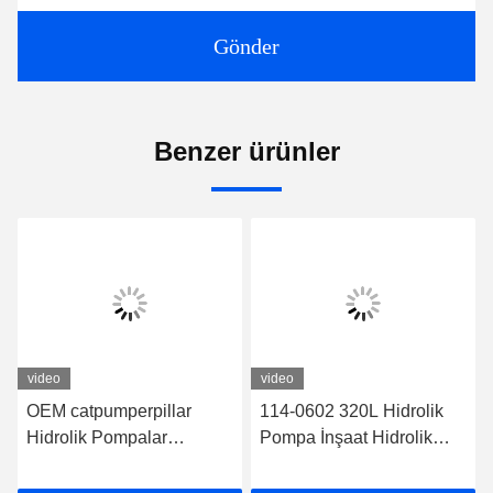
Gönder
Benzer ürünler
video
video
OEM catpumperpillar
114-0602 320L Hidrolik
Hidrolik Pompalar
Pompa İnşaat Hidrolik
catpumpERPILLAR-320B
Pompa Catpumperpillar
U 126-2073
için