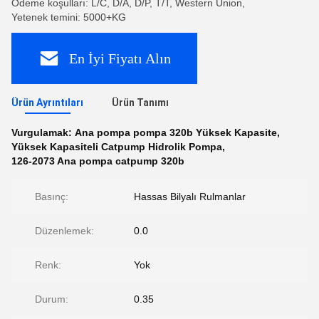
Ödeme koşulları: L/C, D/A, D/P, T/T, Western Union,
Yetenek temini: 5000+KG
En İyi Fiyatı Alın
Ürün Ayrıntıları
Ürün Tanımı
Vurgulamak:
Ana pompa pompa 320b Yüksek Kapasite
,
Yüksek Kapasiteli Catpump Hidrolik Pompa
,
126-2073 Ana pompa catpump 320b
Basınç:
Hassas Bilyalı Rulmanlar
Düzenlemek:
0.0
Renk:
Yok
Durum:
0.35