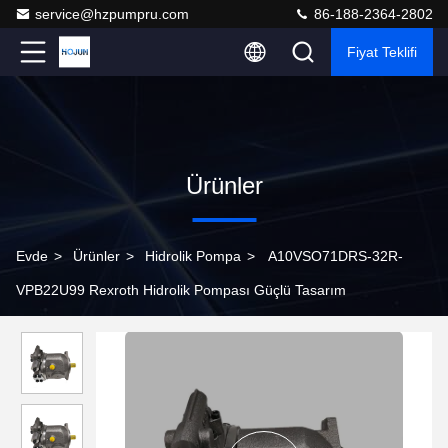
service@hzpumpru.com
86-188-2364-2802
Fiyat Teklifi
Ürünler
Evde
>
Ürünler
>
Hidrolik Pompa
>
A10VSO71DRS-32R-
VPB22U99 Rexroth Hidrolik Pompası Güçlü Tasarım