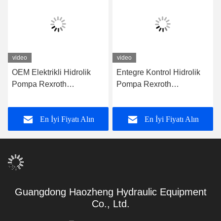
video
video
OEM Elektrikli Hidrolik
Entegre Kontrol Hidrolik
Pompa Rexroth
Pompa Rexroth
A10VSO71FED-30R-
A10VSO71DRG Hidrolik
PPA12G30
Yağ Pompası
En İyi Fiyatı Alın
En İyi Fiyatı Alın
Guangdong Haozheng Hydraulic Equipment
Co., Ltd.