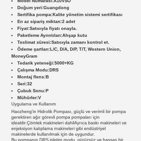
Model Numarası:
A10VSO
Doğum yeri:
Guangdong
Sertifika pompa:
Kalite yönetim sistemi sertifikası
En az sipariş miktarı:
2 adet
Fiyat:
Satıcıyla fiyatı onayla.
Paketleme Ayrıntıları:
Ahşap kutu
Teslimat süresi:
Satıcıyla zamanı kontrol et.
Ödeme şartları:
L/C, D/A, D/P, T/T, Western Union,
MoneyGram
Tedarik yeteneği:
5000+KG
Çalışma Modu:
DRS
Montaj flens:
B
Seri:
32
Çubuk Sonu:
P
Mühürler:
V
Uygulama ve Kullanım
Haozheng'in Hidrolik Pompası, güçlü ve verimli bir pompa
gerektiren ağır görevli pompa pompaları için
idealdir.Çömlek makineleri dahilAyrıca baskı makineleri ve
enjeksiyon kalıplama makineleri gibi endüstriyel
makinelerde kullanılmak için de uygundur.
Bu pompanın DRS işletim modu, pürüzsüz ve hassas bir