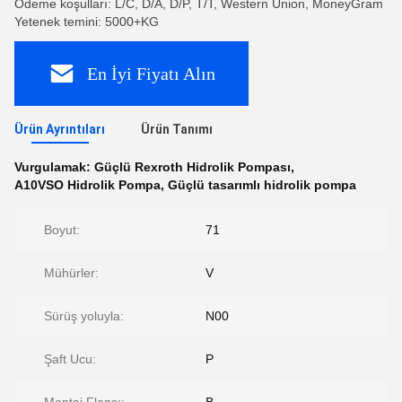
Ödeme koşulları: L/C, D/A, D/P, T/T, Western Union, MoneyGram
Yetenek temini: 5000+KG
En İyi Fiyatı Alın
Ürün Ayrıntıları
Ürün Tanımı
Vurgulamak:
Güçlü Rexroth Hidrolik Pompası
,
A10VSO Hidrolik Pompa
,
Güçlü tasarımlı hidrolik pompa
Boyut:
71
Mühürler:
V
Sürüş yoluyla:
N00
Şaft Ucu:
P