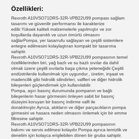
Özellikleri:
Rexroth A10VSO71DRS-32R-VPB22U99 pompası sağlam
tasarımı ve güvenilir performansı ile karakterize
edilir.Yüksek kaliteli malzemelerle yapılmıştır ve zor
koşullarda dayanıklı ve uzun ömürlü olmasını
sağlarPompa, yer tasarrufu sağlayan ve çeşitli sistemlere
entegre edilmesini kolaylaştıran kompakt bir tasarıma
sahiptir.
Rexroth A10VSO71DRS-32R-VPB22U99 pompasının temel
özelliklerinden biri, yağ bazlı ve su bazlı sıvılar da dahil
olmak üzere çeşitli sıvılarla başa çıkma yeteneğidir.Çeşitli
endüstrilerde kullanılmak için uygundur., üretim, inşaat ve
madencilik gibi hidrolik silindirleri, valfleri ve diğer hidrolik
bileşenleri güçlendirmek için kullanılabilir.
Pompa, aşırı basınç durumunda pompanın ve bağlı
bileşenlerin hasar görmesini önleyen sabit bir basınç
düzeyini koruyan bir basınç indirme valfi ile
donatılmıştır.Ayrıca, atıkların ve diğer parçacıkların pompa
girmesini ve hasara neden olmasını önlemek için bir emme
filtresine sahiptir.
Rexroth A10VSO71DRS-32R-VPB22U99 pompasının
bakımı ve servis edilmesi kolaydır.Pompa ayrıca temizlik ve
denetim için kolayca erişilebilen dönen bir gruba sahiptir.