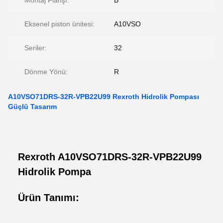
Montaj Flanşı:
B
Eksenel piston ünitesi:
A10VSO
Seriler:
32
Dönme Yönü:
R
A10VSO71DRS-32R-VPB22U99 Rexroth Hidrolik Pompası
Güçlü Tasarım
Rexroth A10VSO71DRS-32R-VPB22U99
Hidrolik Pompa
Ürün Tanımı: