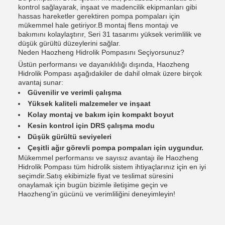
kontrol sağlayarak, inşaat ve madencilik ekipmanları gibi
hassas hareketler gerektiren pompa pompaları için
mükemmel hale getiriyor.B montaj flens montajı ve
bakımını kolaylaştırır, Seri 31 tasarımı yüksek verimlilik ve
düşük gürültü düzeylerini sağlar.
Neden Haozheng Hidrolik Pompasını Seçiyorsunuz?
Üstün performansı ve dayanıklılığı dışında, Haozheng
Hidrolik Pompası aşağıdakiler de dahil olmak üzere birçok
avantaj sunar:
Güvenilir ve verimli çalışma
Yüksek kaliteli malzemeler ve inşaat
Kolay montaj ve bakım için kompakt boyut
Kesin kontrol için DRS çalışma modu
Düşük gürültü seviyeleri
Çeşitli ağır görevli pompa pompaları için uygundur.
Mükemmel performansı ve sayısız avantajı ile Haozheng
Hidrolik Pompası tüm hidrolik sistem ihtiyaçlarınız için en iyi
seçimdir.Satış ekibimizle fiyat ve teslimat süresini
onaylamak için bugün bizimle iletişime geçin ve
Haozheng'in gücünü ve verimliliğini deneyimleyin!